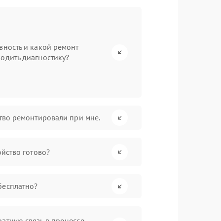
вность и какой ремонт
одить диагностику?
ство ремонтировали при мне.
ойство готово?
бесплатно?
атную связь в процессе