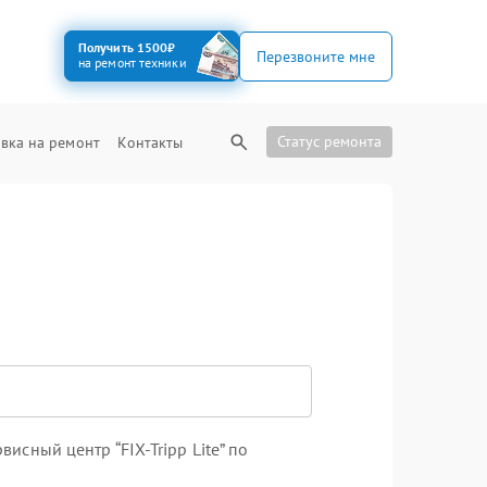
Получить 1500₽
Перезвоните мне
на ремонт техники
Статус ремонта
вка на ремонт
Контакты
сный центр “FIX-Tripp Lite” по