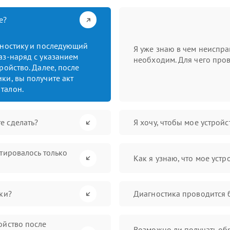
е?
гностику и последующий
Я уже знаю в чем неиспра
аз-наряд с указанием
необходим. Для чего пров
ройство. Далее, после
ки, вы получите акт
талон.
е сделать?
Я хочу, чтобы мое устрой
нтировалось только
Как я узнаю, что мое устр
ки?
Диагностика проводится 
ойство после
Возможно ли получать обр