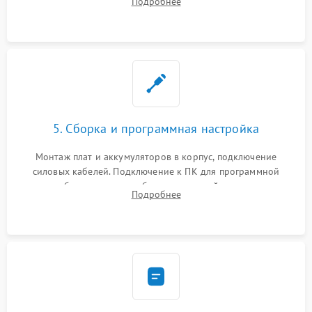
Подробнее
Восстановление поврежденных токоведущих дорожек и
замена реле.
5. Сборка и программная настройка
Монтаж плат и аккумуляторов в корпус, подключение
силовых кабелей. Подключение к ПК для программной
калибровки констант батареи, настройки порогов
Подробнее
срабатывания AVR и сброса счетчиков старения АКБ.