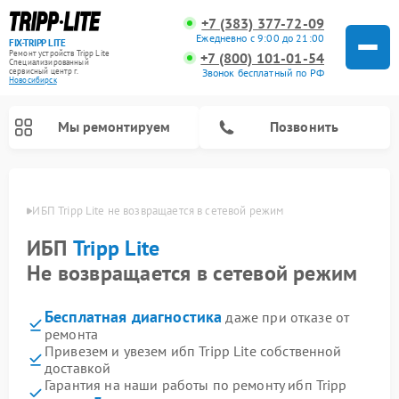
+7 (383) 377-72-09
Ежедневно с 9:00 до 21:00
FIX-TRIPP LITE
Ремонт устройств Tripp Lite
+7 (800) 101-01-54
Специализированный
cервисный центр г.
Звонок бесплатный по РФ
Новосибирск
Мы ремонтируем
Позвонить
бирске
ИБП Tripp Lite не возвращается в сетевой режим
ИБП
Tripp Lite
Не возвращается в сетевой режим
Бесплатная диагностика
даже при отказе от
ремонта
Привезем и увезем ибп Tripp Lite собственной
доставкой
Гарантия на наши работы по ремонту ибп Tripp