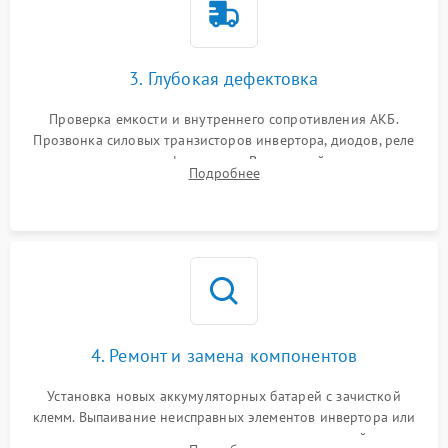
3. Глубокая дефектовка
Проверка емкости и внутреннего сопротивления АКБ.
Прозвонка силовых транзисторов инвертора, диодов, реле
переключения и трансформатора. Визуальный поиск вздутых
Подробнее
конденсаторов и прогаров на печатной плате.
4. Ремонт и замена компонентов
Установка новых аккумуляторных батарей с зачисткой
клемм. Выпаивание неисправных элементов инвертора или
цепи зарядки и монтаж новых радиодеталей.