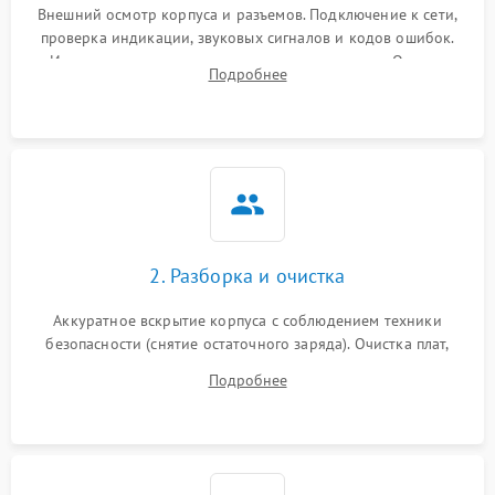
Внешний осмотр корпуса и разъемов. Подключение к сети,
проверка индикации, звуковых сигналов и кодов ошибок.
Измерение входного и выходного напряжения. Оценка
Подробнее
реакции ИБП на отключение основного питания без
нагрузки.
2. Разборка и очистка
Аккуратное вскрытие корпуса с соблюдением техники
безопасности (снятие остаточного заряда). Очистка плат,
радиаторов и кулеров от пыли с помощью сжатого воздуха
Подробнее
и кистей для предотвращения перегрева и замыканий.