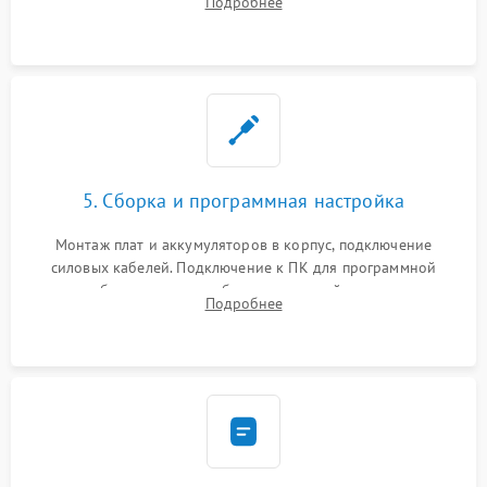
Подробнее
Восстановление поврежденных токоведущих дорожек и
замена реле.
5. Сборка и программная настройка
Монтаж плат и аккумуляторов в корпус, подключение
силовых кабелей. Подключение к ПК для программной
калибровки констант батареи, настройки порогов
Подробнее
срабатывания AVR и сброса счетчиков старения АКБ.