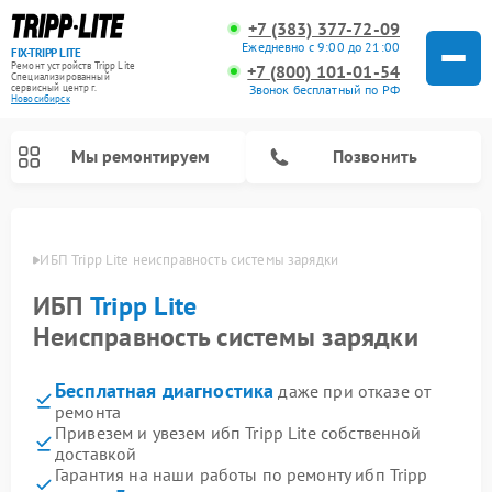
+7 (383) 377-72-09
Ежедневно с 9:00 до 21:00
FIX-TRIPP LITE
Ремонт устройств Tripp Lite
+7 (800) 101-01-54
Специализированный
cервисный центр г.
Звонок бесплатный по РФ
Новосибирск
Мы ремонтируем
Позвонить
бирске
ИБП Tripp Lite неисправность системы зарядки
ИБП
Tripp Lite
Неисправность системы зарядки
Бесплатная диагностика
даже при отказе от
ремонта
Привезем и увезем ибп Tripp Lite собственной
доставкой
Гарантия на наши работы по ремонту ибп Tripp