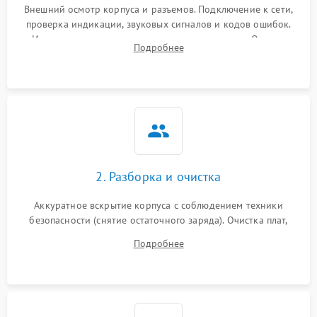
Внешний осмотр корпуса и разъемов. Подключение к сети,
проверка индикации, звуковых сигналов и кодов ошибок.
Измерение входного и выходного напряжения. Оценка
Подробнее
реакции ИБП на отключение основного питания без
нагрузки.
2. Разборка и очистка
Аккуратное вскрытие корпуса с соблюдением техники
безопасности (снятие остаточного заряда). Очистка плат,
радиаторов и кулеров от пыли с помощью сжатого воздуха
Подробнее
и кистей для предотвращения перегрева и замыканий.