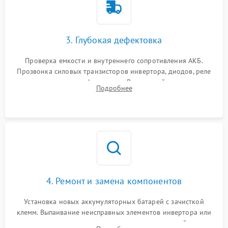
3. Глубокая дефектовка
Проверка емкости и внутреннего сопротивления АКБ.
Прозвонка силовых транзисторов инвертора, диодов, реле
переключения и трансформатора. Визуальный поиск вздутых
Подробнее
конденсаторов и прогаров на печатной плате.
4. Ремонт и замена компонентов
Установка новых аккумуляторных батарей с зачисткой
клемм. Выпаивание неисправных элементов инвертора или
цепи зарядки и монтаж новых радиодеталей.