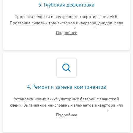
3. Глубокая дефектовка
Поломка системы защиты
1000 ₽
Подробнее →
от перегрузок
Проверка емкости и внутреннего сопротивления АКБ.
Прозвонка силовых транзисторов инвертора, диодов, реле
Неисправность системы
переключения и трансформатора. Визуальный поиск вздутых
Подробнее
защиты от короткого
1500 ₽
Подробнее →
конденсаторов и прогаров на печатной плате.
замыкания
Повреждение системы
1000 ₽
Подробнее →
защиты от перегрева
Неисправность системы
защиты от
1500 ₽
Подробнее →
перенапряжения
4. Ремонт и замена компонентов
Установка новых аккумуляторных батарей с зачисткой
клемм. Выпаивание неисправных элементов инвертора или
цепи зарядки и монтаж новых радиодеталей.
Подробнее
Восстановление поврежденных токоведущих дорожек и
замена реле.