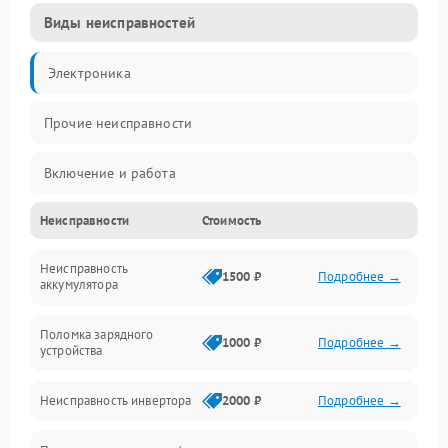
Виды неисправностей
Электроника
Прочие неисправности
Включение и работа
Неисправности
Стоимость
Работа с нагрузкой
Неисправность
Звук и индикация
1500 ₽
Подробнее →
аккумулятора
Питание и режимы
Поломка зарядного
1000 ₽
Подробнее →
устройства
Интерфейсы и связь
Неисправность инвертора
2000 ₽
Подробнее →
Температура и эксплуатация