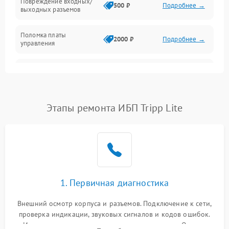
Повреждение входных/
500 ₽
Подробнее →
выходных разъемов
Механические повреждения
Поломка платы
Механика
2000 ₽
Подробнее →
управления
Неисправность
3000 ₽
Подробнее →
трансформатора
Повреждение
Этапы ремонта ИБП Tripp Lite
500 ₽
Подробнее →
конденсаторов
Поломка предохранителя
100 ₽
Подробнее →
Неисправность системы
1000 ₽
Подробнее →
охлаждения
1. Первичная диагностика
Неисправность
500 ₽
Подробнее →
Внешний осмотр корпуса и разъемов. Подключение к сети,
индикаторов
проверка индикации, звуковых сигналов и кодов ошибок.
Измерение входного и выходного напряжения. Оценка