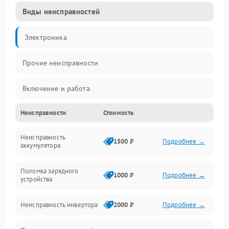
Виды неисправностей
Электроника
Прочие неисправности
Включение и работа
Неисправности
Стоимость
Работа с нагрузкой
Неисправность
Звук и индикация
1500 ₽
Подробнее →
аккумулятора
Питание и режимы
Поломка зарядного
1000 ₽
Подробнее →
устройства
Интерфейсы и связь
Неисправность инвертора
2000 ₽
Подробнее →
Температура и эксплуатация