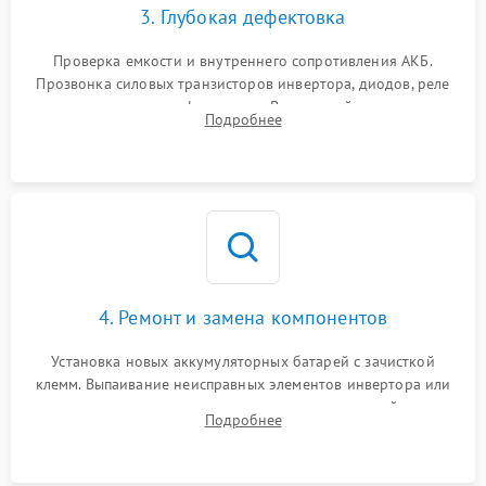
3. Глубокая дефектовка
Поломка системы защиты
1000 ₽
Подробнее →
от перегрузок
Проверка емкости и внутреннего сопротивления АКБ.
Прозвонка силовых транзисторов инвертора, диодов, реле
Неисправность системы
переключения и трансформатора. Визуальный поиск вздутых
Подробнее
защиты от короткого
1500 ₽
Подробнее →
конденсаторов и прогаров на печатной плате.
замыкания
Повреждение системы
1000 ₽
Подробнее →
защиты от перегрева
Неисправность системы
защиты от
1500 ₽
Подробнее →
перенапряжения
4. Ремонт и замена компонентов
Установка новых аккумуляторных батарей с зачисткой
клемм. Выпаивание неисправных элементов инвертора или
цепи зарядки и монтаж новых радиодеталей.
Подробнее
Восстановление поврежденных токоведущих дорожек и
замена реле.