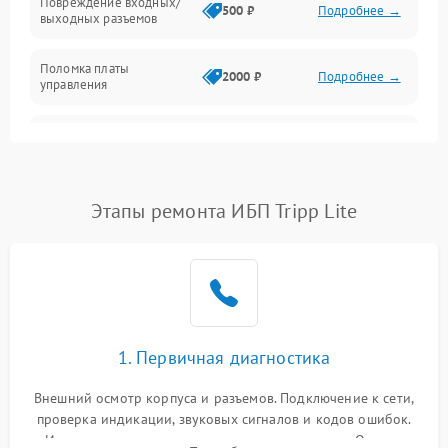
Повреждение входных/
500 ₽
Подробнее →
выходных разъемов
Механические повреждения
Поломка платы
Механика
2000 ₽
Подробнее →
управления
Неисправность
3000 ₽
Подробнее →
трансформатора
Повреждение
Этапы ремонта ИБП Tripp Lite
500 ₽
Подробнее →
конденсаторов
Поломка предохранителя
100 ₽
Подробнее →
Неисправность системы
1000 ₽
Подробнее →
охлаждения
1. Первичная диагностика
Неисправность
500 ₽
Подробнее →
Внешний осмотр корпуса и разъемов. Подключение к сети,
индикаторов
проверка индикации, звуковых сигналов и кодов ошибок.
Измерение входного и выходного напряжения. Оценка