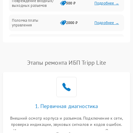
Повреждение входных/
500 ₽
Подробнее →
выходных разъемов
Механические повреждения
Поломка платы
Механика
2000 ₽
Подробнее →
управления
Неисправность
3000 ₽
Подробнее →
трансформатора
Повреждение
Этапы ремонта ИБП Tripp Lite
500 ₽
Подробнее →
конденсаторов
Поломка предохранителя
100 ₽
Подробнее →
Неисправность системы
1000 ₽
Подробнее →
охлаждения
1. Первичная диагностика
Неисправность
500 ₽
Подробнее →
Внешний осмотр корпуса и разъемов. Подключение к сети,
индикаторов
проверка индикации, звуковых сигналов и кодов ошибок.
Измерение входного и выходного напряжения. Оценка