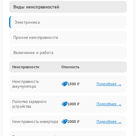
Виды неисправностей
Электроника
Прочие неисправности
Включение и работа
Неисправности
Стоимость
Работа с нагрузкой
Неисправность
Звук и индикация
1500 ₽
Подробнее →
аккумулятора
Питание и режимы
Поломка зарядного
1000 ₽
Подробнее →
устройства
Интерфейсы и связь
Неисправность инвертора
2000 ₽
Подробнее →
Температура и эксплуатация