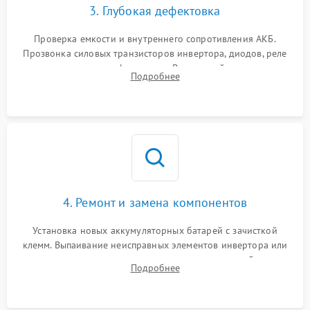
3. Глубокая дефектовка
Поломка системы защиты
1000 ₽
Подробнее →
от перегрузок
Проверка емкости и внутреннего сопротивления АКБ.
Прозвонка силовых транзисторов инвертора, диодов, реле
Неисправность системы
переключения и трансформатора. Визуальный поиск вздутых
Подробнее
защиты от короткого
1500 ₽
Подробнее →
конденсаторов и прогаров на печатной плате.
замыкания
Повреждение системы
1000 ₽
Подробнее →
защиты от перегрева
Неисправность системы
защиты от
1500 ₽
Подробнее →
перенапряжения
4. Ремонт и замена компонентов
Установка новых аккумуляторных батарей с зачисткой
клемм. Выпаивание неисправных элементов инвертора или
цепи зарядки и монтаж новых радиодеталей.
Подробнее
Восстановление поврежденных токоведущих дорожек и
замена реле.