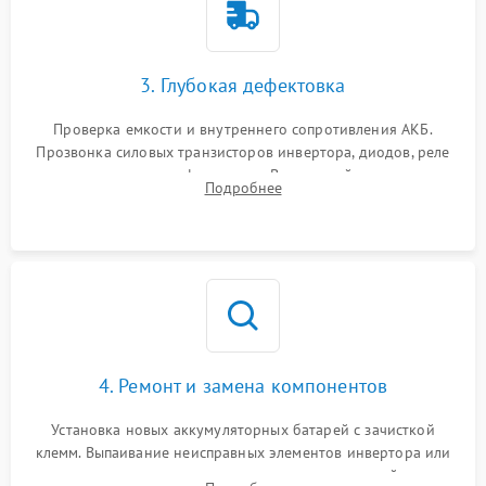
3. Глубокая дефектовка
Проверка емкости и внутреннего сопротивления АКБ.
Прозвонка силовых транзисторов инвертора, диодов, реле
переключения и трансформатора. Визуальный поиск вздутых
Подробнее
конденсаторов и прогаров на печатной плате.
4. Ремонт и замена компонентов
Установка новых аккумуляторных батарей с зачисткой
клемм. Выпаивание неисправных элементов инвертора или
цепи зарядки и монтаж новых радиодеталей.