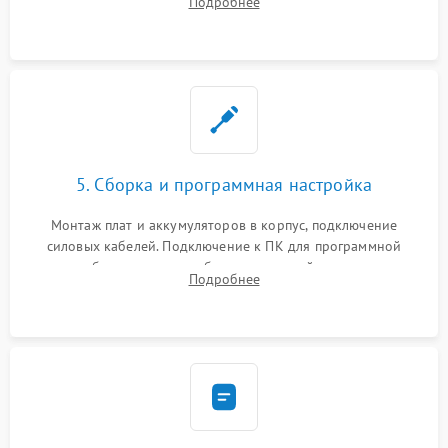
Подробнее
Восстановление поврежденных токоведущих дорожек и
замена реле.
5. Сборка и программная настройка
Монтаж плат и аккумуляторов в корпус, подключение
силовых кабелей. Подключение к ПК для программной
калибровки констант батареи, настройки порогов
Подробнее
срабатывания AVR и сброса счетчиков старения АКБ.