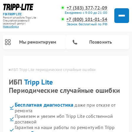
+7 (383) 377-72-09
Ежедневно с 9:00 до 21:00
FIX-TRIPP LITE
Ремонт устройств Tripp Lite
+7 (800) 101-01-54
Специализированный
cервисный центр г.
Звонок бесплатный по РФ
Новосибирск
Мы ремонтируем
Позвонить
бирске
ИБП Tripp Lite периодические случайные ошибки
ИБП
Tripp Lite
Периодические случайные ошибки
Бесплатная диагностика
даже при отказе от
ремонта
Привезем и увезем ибп Tripp Lite собственной
доставкой
Гарантия на наши работы по ремонту ибп Tripp