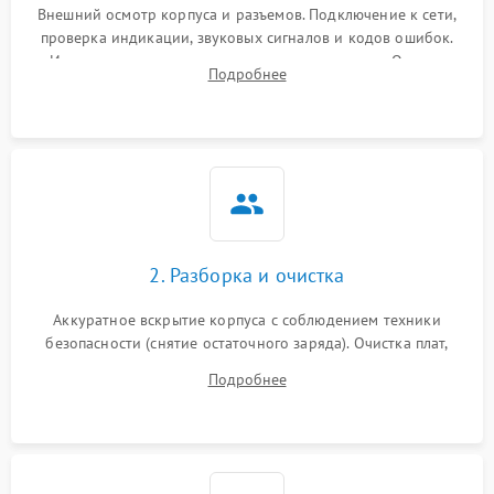
Внешний осмотр корпуса и разъемов. Подключение к сети,
проверка индикации, звуковых сигналов и кодов ошибок.
Измерение входного и выходного напряжения. Оценка
Подробнее
реакции ИБП на отключение основного питания без
нагрузки.
2. Разборка и очистка
Аккуратное вскрытие корпуса с соблюдением техники
безопасности (снятие остаточного заряда). Очистка плат,
радиаторов и кулеров от пыли с помощью сжатого воздуха
Подробнее
и кистей для предотвращения перегрева и замыканий.