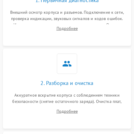
1. Первичная диагностика
Внешний осмотр корпуса и разъемов. Подключение к сети,
проверка индикации, звуковых сигналов и кодов ошибок.
Измерение входного и выходного напряжения. Оценка
Подробнее
реакции ИБП на отключение основного питания без
нагрузки.
2. Разборка и очистка
Аккуратное вскрытие корпуса с соблюдением техники
безопасности (снятие остаточного заряда). Очистка плат,
радиаторов и кулеров от пыли с помощью сжатого воздуха
Подробнее
и кистей для предотвращения перегрева и замыканий.