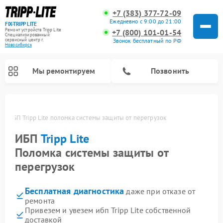
+7 (383) 377-72-09
Ежедневно с 9:00 до 21:00
FIX-TRIPP LITE
Ремонт устройств Tripp Lite
+7 (800) 101-01-54
Специализированный
cервисный центр г.
Звонок бесплатный по РФ
Новосибирск
Мы ремонтируем
Позвонить
ке
ИБП Tripp Lite поломка системы защиты от перегрузок
ИБП
Tripp Lite
Поломка системы защиты от
перегрузок
Бесплатная диагностика
даже при отказе от
ремонта
Привезем и увезем ибп Tripp Lite собственной
доставкой