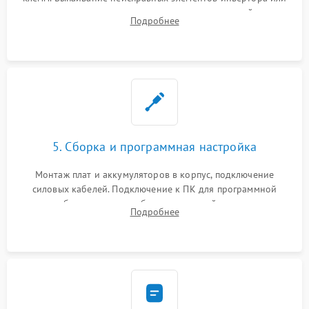
цепи зарядки и монтаж новых радиодеталей.
Подробнее
Восстановление поврежденных токоведущих дорожек и
замена реле.
5. Сборка и программная настройка
Монтаж плат и аккумуляторов в корпус, подключение
силовых кабелей. Подключение к ПК для программной
калибровки констант батареи, настройки порогов
Подробнее
срабатывания AVR и сброса счетчиков старения АКБ.