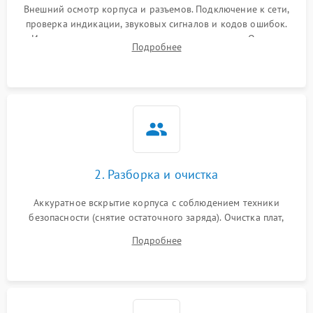
Внешний осмотр корпуса и разъемов. Подключение к сети,
проверка индикации, звуковых сигналов и кодов ошибок.
Измерение входного и выходного напряжения. Оценка
Подробнее
реакции ИБП на отключение основного питания без
нагрузки.
2. Разборка и очистка
Аккуратное вскрытие корпуса с соблюдением техники
безопасности (снятие остаточного заряда). Очистка плат,
радиаторов и кулеров от пыли с помощью сжатого воздуха
Подробнее
и кистей для предотвращения перегрева и замыканий.