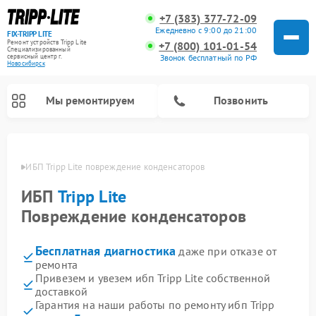
+7 (383) 377-72-09
Ежедневно с 9:00 до 21:00
FIX-TRIPP LITE
Ремонт устройств Tripp Lite
+7 (800) 101-01-54
Специализированный
cервисный центр г.
Звонок бесплатный по РФ
Новосибирск
Мы ремонтируем
Позвонить
бирске
ИБП Tripp Lite повреждение конденсаторов
ИБП
Tripp Lite
Повреждение конденсаторов
Бесплатная диагностика
даже при отказе от
ремонта
Привезем и увезем ибп Tripp Lite собственной
доставкой
Гарантия на наши работы по ремонту ибп Tripp