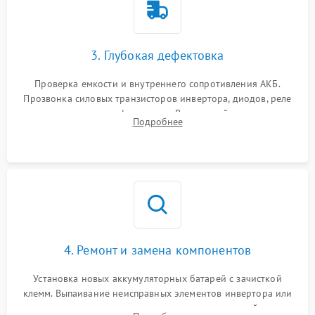
3. Глубокая дефектовка
Проверка емкости и внутреннего сопротивления АКБ.
Прозвонка силовых транзисторов инвертора, диодов, реле
переключения и трансформатора. Визуальный поиск вздутых
Подробнее
конденсаторов и прогаров на печатной плате.
4. Ремонт и замена компонентов
Установка новых аккумуляторных батарей с зачисткой
клемм. Выпаивание неисправных элементов инвертора или
цепи зарядки и монтаж новых радиодеталей.