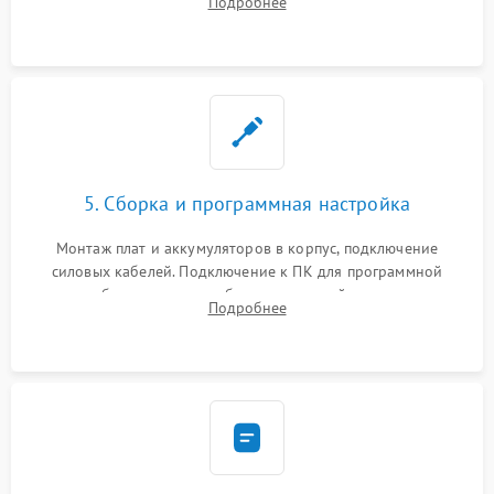
Подробнее
Восстановление поврежденных токоведущих дорожек и
замена реле.
5. Сборка и программная настройка
Монтаж плат и аккумуляторов в корпус, подключение
силовых кабелей. Подключение к ПК для программной
калибровки констант батареи, настройки порогов
Подробнее
срабатывания AVR и сброса счетчиков старения АКБ.