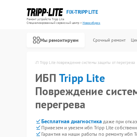
FIX-TRIPP LITE
Ремонт устройств Tripp Lite
Специализированный cервисный центр г.
Новосибирск
Мы ремонтируем
Срочный ремонт
Це
e в Новосибирске
ИБП Tripp Lite повреждение системы защиты от перегрева
ИБП
Tripp Lite
Повреждение систе
перегрева
Бесплатная диагностика
даже при отказ
Привезем и увезем ибп Tripp Lite собствен
Гарантия на наши работы по ремонту ибп Tr