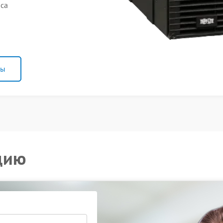
аса
ны
цию