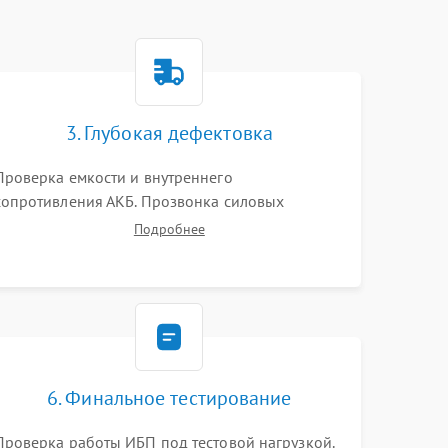
3. Глубокая дефектовка
Проверка емкости и внутреннего
сопротивления АКБ. Прозвонка силовых
транзисторов инвертора, диодов, реле
Подробнее
переключения и трансформатора. Визуальный
поиск вздутых конденсаторов и прогаров на
печатной плате.
6. Финальное тестирование
Проверка работы ИБП под тестовой нагрузкой.