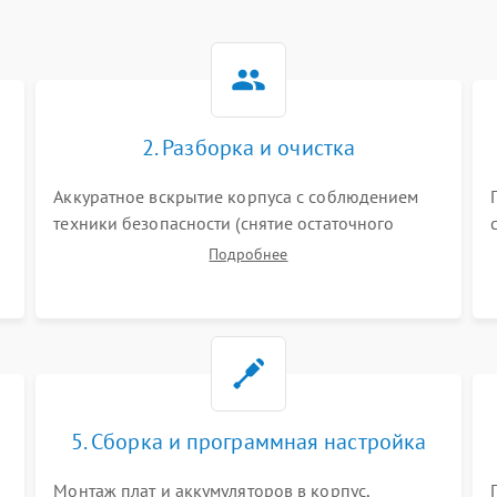
2. Разборка и очистка
Аккуратное вскрытие корпуса с соблюдением
техники безопасности (снятие остаточного
заряда). Очистка плат, радиаторов и кулеров от
Подробнее
пыли с помощью сжатого воздуха и кистей для
я
предотвращения перегрева и замыканий.
5. Сборка и программная настройка
Монтаж плат и аккумуляторов в корпус,