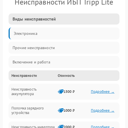
Неисправности ИБП Tripp Lite
Виды неисправностей
Электроника
Прочие неисправности
Включение и работа
Неисправности
Стоимость
Работа с нагрузкой
Неисправность
Звук и индикация
1500 ₽
Подробнее →
аккумулятора
Питание и режимы
Поломка зарядного
1000 ₽
Подробнее →
устройства
Интерфейсы и связь
Неисправность инвертора
2000 ₽
Подробнее →