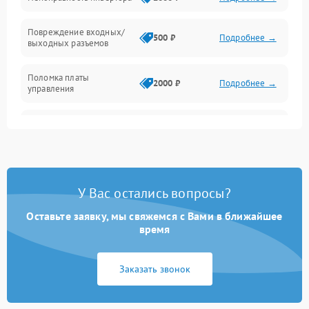
Температура и эксплуатация
Повреждение входных/
500 ₽
Подробнее →
выходных разъемов
Механические повреждения
Поломка платы
Механика
2000 ₽
Подробнее →
управления
Неисправность
3000 ₽
Подробнее →
трансформатора
Повреждение
500 ₽
Подробнее →
конденсаторов
У Вас остались вопросы?
Поломка предохранителя
100 ₽
Подробнее →
Оставьте заявку, мы свяжемся с Вами в ближайшее
время
Неисправность системы
1000 ₽
Подробнее →
охлаждения
Заказать звонок
Неисправность
500 ₽
Подробнее →
индикаторов