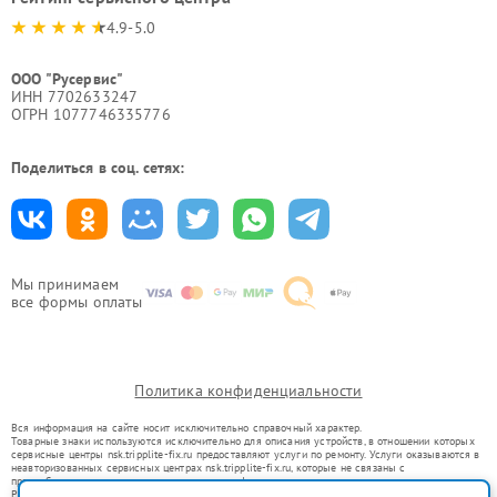
4.9-5.0
ООО "Русервис"
ИНН 7702633247
ОГРН 1077746335776
Поделиться в соц. сетях:
Мы принимаем
все формы оплаты
Политика конфиденциальности
Вся информация на сайте носит исключительно справочный характер.
Товарные знаки используются исключительно для описания устройств, в отношении которых
сервисные центры nsk.tripplite-fix.ru предоставляют услуги по ремонту. Услуги оказываются в
неавторизованных сервисных центрах nsk.tripplite-fix.ru, которые не связаны с
правообладателями товарных знаков или их официальными представителями.
Ремонт осуществляется для устройств, уже введенных в гражданский оборот в соответствии