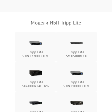
Поломка фильтров
1000 ₽
Подробнее →
(EMI/EMC)
Модели ИБП Tripp Lite
Неисправность системы
1500 ₽
Подробнее →
защиты
Неисправность системы
2000 ₽
Подробнее →
стабилизации
Tripp Lite
Tripp Lite
SUINT2200LCD2U
SMX500RT1U
Поломка системы
автоматического
1500 ₽
Подробнее →
переключения
Неисправность системы
Tripp Lite
Tripp Lite
1500 ₽
Подробнее →
мониторинга
SU6000RT4UHVG
SUINT1000LCD2U
Повреждение внутренних
500 ₽
Подробнее →
проводов
Tripp Lite
Tripp Lite