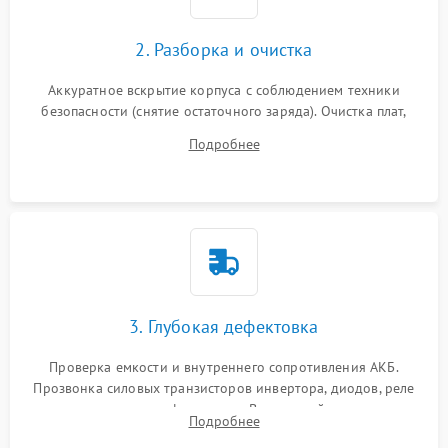
2. Разборка и очистка
Аккуратное вскрытие корпуса с соблюдением техники
безопасности (снятие остаточного заряда). Очистка плат,
радиаторов и кулеров от пыли с помощью сжатого воздуха
Подробнее
и кистей для предотвращения перегрева и замыканий.
3. Глубокая дефектовка
Проверка емкости и внутреннего сопротивления АКБ.
Прозвонка силовых транзисторов инвертора, диодов, реле
переключения и трансформатора. Визуальный поиск вздутых
Подробнее
конденсаторов и прогаров на печатной плате.