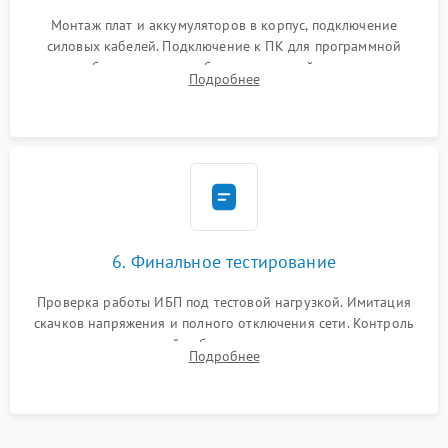
Монтаж плат и аккумуляторов в корпус, подключение
силовых кабелей. Подключение к ПК для программной
калибровки констант батареи, настройки порогов
Подробнее
срабатывания AVR и сброса счетчиков старения АКБ.
6. Финальное тестирование
Проверка работы ИБП под тестовой нагрузкой. Имитация
скачков напряжения и полного отключения сети. Контроль
времени автономной работы, температурного режима и
Подробнее
корректности формы выходного сигнала.