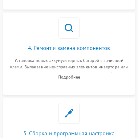
4. Ремонт и замена компонентов
Установка новых аккумуляторных батарей с зачисткой
клемм. Выпаивание неисправных элементов инвертора или
цепи зарядки и монтаж новых радиодеталей.
Подробнее
Восстановление поврежденных токоведущих дорожек и
замена реле.
5. Сборка и программная настройка