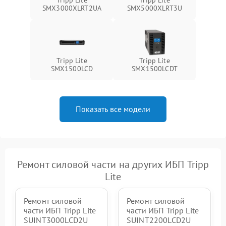
Неисправность системы
SMX3000XLRT2UA
SMX5000XLRT3U
1500 ₽
Подробнее →
зарядки
Поломка системы защиты
1000 ₽
Подробнее →
от перегрузок
Tripp Lite
Tripp Lite
SMX1500LCD
SMX1500LCDT
Неисправность системы
защиты от короткого
1500 ₽
Подробнее →
замыкания
Показать все модели
Повреждение системы
1000 ₽
Подробнее →
защиты от перегрева
Неисправность системы
защиты от
1500 ₽
Подробнее →
перенапряжения
Ремонт силовой части на других ИБП Tripp
Lite
Ремонт силовой
Ремонт силовой
части ИБП Tripp Lite
части ИБП Tripp Lite
SUINT3000LCD2U
SUINT2200LCD2U