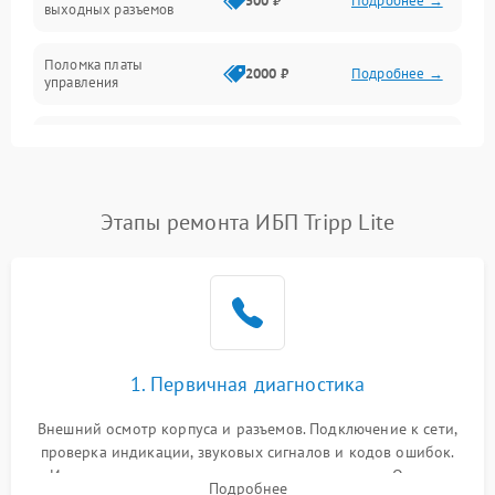
500 ₽
Подробнее →
выходных разъемов
Механические повреждения
Поломка платы
Механика
2000 ₽
Подробнее →
управления
Неисправность
3000 ₽
Подробнее →
трансформатора
Повреждение
Этапы ремонта ИБП Tripp Lite
500 ₽
Подробнее →
конденсаторов
Поломка предохранителя
100 ₽
Подробнее →
Неисправность системы
1000 ₽
Подробнее →
охлаждения
1. Первичная диагностика
Неисправность
500 ₽
Подробнее →
Внешний осмотр корпуса и разъемов. Подключение к сети,
индикаторов
проверка индикации, звуковых сигналов и кодов ошибок.
Измерение входного и выходного напряжения. Оценка
Поломка фильтров
Подробнее
1000 ₽
Подробнее →