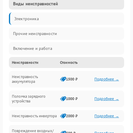
Виды неисправностей
Электроника
Прочие неисправности
Включение и работа
Неисправности
Стоимость
Работа с нагрузкой
Неисправность
Звук и индикация
1500 ₽
Подробнее →
аккумулятора
Питание и режимы
Поломка зарядного
1000 ₽
Подробнее →
устройства
Интерфейсы и связь
Неисправность инвертора
2000 ₽
Подробнее →
Температура и эксплуатация
Повреждение входных/