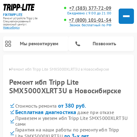
+7 (383) 377-72-09
Ежедневно с 9:00 до 21:00
FIX-TRIPP LITE
Ремонт устройств Tripp Lite
+7 (800) 101-01-54
Специализированный
cервисный центр г.
Звонок бесплатный по РФ
Новосибирск
Мы ремонтируем
Позвонить
бирске
Ремонт ибп Tripp Lite SMX5000XLRT3U в Новосибирске
Ремонт ибп Tripp Lite
SMX5000XLRT3U в Новосибирске
от 380 руб.
Стоимость ремонта
Бесплатная диагностика
даже при отказе
Привезем и увезем ибп Tripp Lite SMX5000XLRT3U
сами
Гарантия на наши работы по ремонту ибп Tripp
до 3-х лет
Lite SMX5000XLRT3U