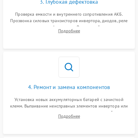
3. Глубокая дефектовка
Поломка системы защиты
1000 ₽
Подробнее →
от перегрузок
Проверка емкости и внутреннего сопротивления АКБ.
Прозвонка силовых транзисторов инвертора, диодов, реле
Неисправность системы
переключения и трансформатора. Визуальный поиск вздутых
Подробнее
защиты от короткого
1500 ₽
Подробнее →
конденсаторов и прогаров на печатной плате.
замыкания
Повреждение системы
1000 ₽
Подробнее →
защиты от перегрева
Неисправность системы
защиты от
1500 ₽
Подробнее →
перенапряжения
4. Ремонт и замена компонентов
Установка новых аккумуляторных батарей с зачисткой
клемм. Выпаивание неисправных элементов инвертора или
цепи зарядки и монтаж новых радиодеталей.
Подробнее
Восстановление поврежденных токоведущих дорожек и
замена реле.