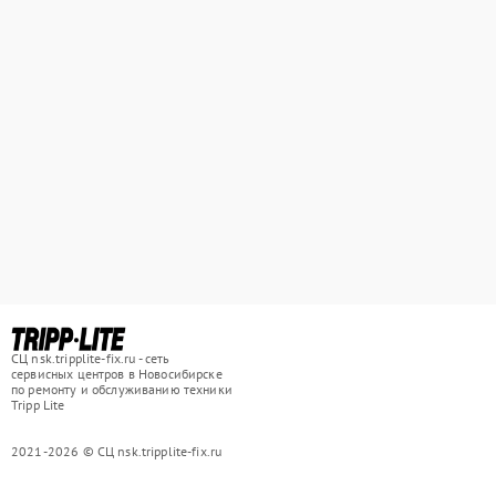
СЦ nsk.tripplite-fix.ru - сеть
сервисных центров в Новосибирске
по ремонту и обслуживанию техники
Tripp Lite
2021-2026 © СЦ nsk.tripplite-fix.ru