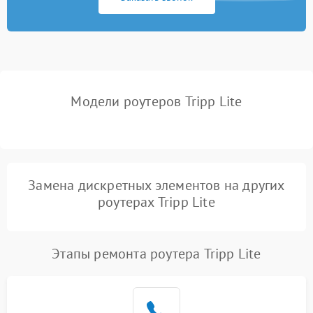
Неисправность USB-порта
1000 ₽
Подробнее →
Поломка платы
2000 ₽
Подробнее →
управления
Модели роутеров Tripp Lite
Неисправность
500 ₽
Подробнее →
индикаторов
Повреждение кабелей
500 ₽
Подробнее →
внутри устройства
Замена дискретных элементов на других
Неисправность модуля
роутерах Tripp Lite
2000 ₽
Подробнее →
3G/4G
Поломка разъема питания
500 ₽
Подробнее →
Этапы ремонта роутера Tripp Lite
Неисправность системы
500 ₽
Подробнее →
охлаждения