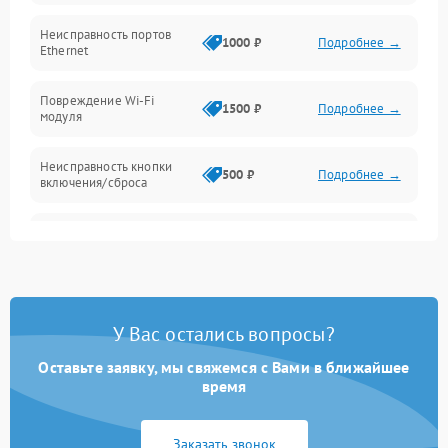
Механические повреждения
Неисправность портов
1000 ₽
Подробнее →
Ethernet
Повреждение Wi-Fi
1500 ₽
Подробнее →
модуля
Неисправность кнопки
500 ₽
Подробнее →
включения/сброса
Окисление контактов
500 ₽
Подробнее →
Неисправность
2000 ₽
Подробнее →
процессора
У Вас остались вопросы?
Поломка оперативной
1500 ₽
Подробнее →
памяти
Оставьте заявку, мы свяжемся с Вами в ближайшее
время
Повреждение flash-
1500 ₽
Подробнее →
памяти
Заказать звонок