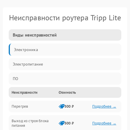
Неисправности роутера Tripp Lite
Виды неисправностей
Электроника
Электропитание
ПО
Неисправности
Стоимость
Сеть
Перегрев
500 ₽
Подробнее →
Беспроводной модуль
Выход из строя блока
Программное обеспечение
500 ₽
Подробнее →
питания