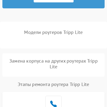
Неисправность USB-порта
1000 ₽
Подробнее →
Поломка платы
2000 ₽
Подробнее →
управления
Модели роутеров Tripp Lite
Неисправность
500 ₽
Подробнее →
индикаторов
Повреждение кабелей
500 ₽
Подробнее →
внутри устройства
Замена корпуса на других роутерах Tripp
Неисправность модуля
Lite
2000 ₽
Подробнее →
3G/4G
Поломка разъема питания
500 ₽
Подробнее →
Этапы ремонта роутера Tripp Lite
Неисправность системы
500 ₽
Подробнее →
охлаждения