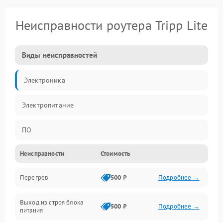
Неисправности роутера Tripp Lite
Виды неисправностей
Электроника
Электропитание
ПО
Неисправности
Стоимость
Сеть
Перегрев
500 ₽
Подробнее →
Беспроводной модуль
Выход из строя блока
Программное обеспечение
500 ₽
Подробнее →
питания