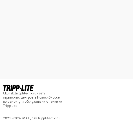
СЦ nsk.tripplite-fix.ru - сеть
сервисных центров в Новосибирске
по ремонту и обслуживанию техники
Tripp Lite
2021-2026 © СЦ nsk.tripplite-fix.ru