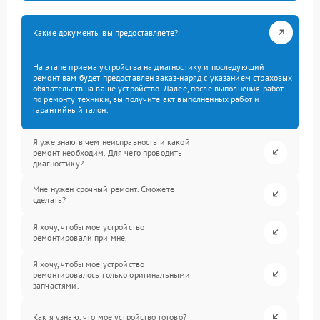
Какие документы вы предоставляете?
На этапе приема устройства на диагностику и последующий
ремонт вам будет предоставлен заказ-наряд с указанием страховых
обязательств на ваше устройство. Далее, после выполнения работ
по ремонту техники, вы получите акт выполненных работ и
гарантийный талон.
Я уже знаю в чем неисправность и какой
ремонт необходим. Для чего проводить
диагностику?
Мне нужен срочный ремонт. Сможете
сделать?
Я хочу, чтобы мое устройство
ремонтировали при мне.
Я хочу, чтобы мое устройство
ремонтировалось только оригинальными
запчастями.
Как я узнаю, что мое устройство готово?