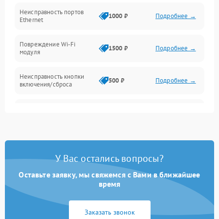
Механические повреждения
Неисправность портов
1000 ₽
Подробнее →
Ethernet
Повреждение Wi-Fi
1500 ₽
Подробнее →
модуля
Неисправность кнопки
500 ₽
Подробнее →
включения/сброса
Окисление контактов
500 ₽
Подробнее →
Неисправность
2000 ₽
Подробнее →
процессора
У Вас остались вопросы?
Поломка оперативной
1500 ₽
Подробнее →
памяти
Оставьте заявку, мы свяжемся с Вами в ближайшее
время
Повреждение flash-
1500 ₽
Подробнее →
памяти
Заказать звонок