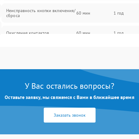
Неисправность кнопки включения/
60 мин
1 год
сброса
Окисление контактов
60 мин
1 год
Неисправность процессора
60 мин
1 год
Поломка оперативной памяти
60 мин
1 год
У Вас остались вопросы?
Повреждение flash-памяти
60 мин
1 год
Оставьте заявку, мы свяжемся с Вами в ближайшее время
Неисправность USB-порта
60 мин
1 год
Заказать звонок
Поломка платы управления
60 мин
1 год
Неисправность индикаторов
60 мин
1 год