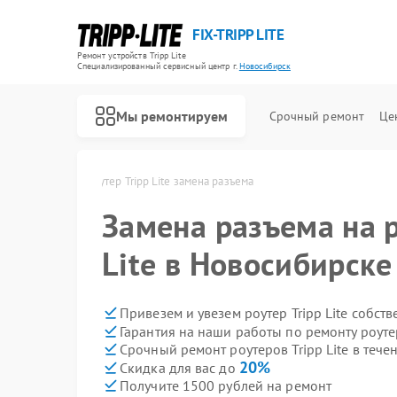
FIX-TRIPP LITE
Ремонт устройств Tripp Lite
Специализированный cервисный центр г.
Новосибирск
Мы ремонтируем
Срочный ремонт
Це
e в Новосибирске
Роутер Tripp Lite замена разъема
Замена разъема на р
Lite в Новосибирске
Привезем и увезем роутер Tripp Lite собст
Гарантия на наши работы по ремонту роутер
Срочный ремонт роутеров Tripp Lite в тече
20%
Скидка для вас до
Получите 1500 рублей на ремонт