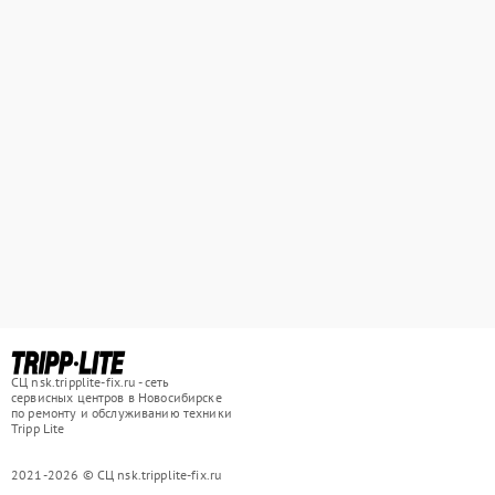
СЦ nsk.tripplite-fix.ru - сеть
сервисных центров в Новосибирске
по ремонту и обслуживанию техники
Tripp Lite
2021-2026 © СЦ nsk.tripplite-fix.ru