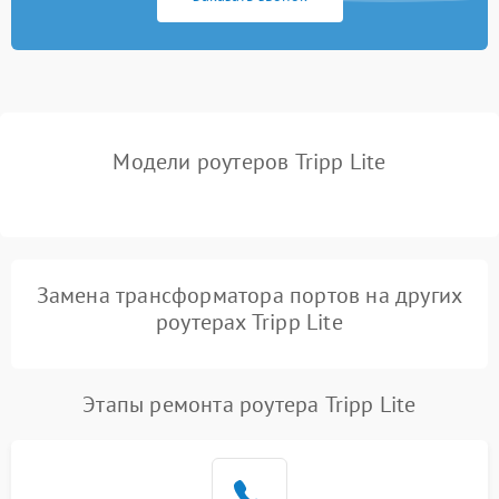
Неисправность USB-порта
1000 ₽
Подробнее →
Поломка платы
2000 ₽
Подробнее →
управления
Модели роутеров Tripp Lite
Неисправность
500 ₽
Подробнее →
индикаторов
Повреждение кабелей
500 ₽
Подробнее →
внутри устройства
Замена трансформатора портов на других
Неисправность модуля
роутерах Tripp Lite
2000 ₽
Подробнее →
3G/4G
Поломка разъема питания
500 ₽
Подробнее →
Этапы ремонта роутера Tripp Lite
Неисправность системы
500 ₽
Подробнее →
охлаждения