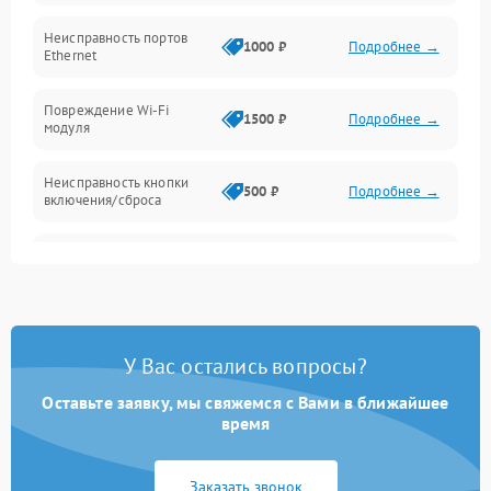
Механические повреждения
Неисправность портов
1000 ₽
Подробнее →
Ethernet
Повреждение Wi-Fi
1500 ₽
Подробнее →
модуля
Неисправность кнопки
500 ₽
Подробнее →
включения/сброса
Окисление контактов
500 ₽
Подробнее →
Неисправность
2000 ₽
Подробнее →
процессора
У Вас остались вопросы?
Поломка оперативной
1500 ₽
Подробнее →
памяти
Оставьте заявку, мы свяжемся с Вами в ближайшее
время
Повреждение flash-
1500 ₽
Подробнее →
памяти
Заказать звонок