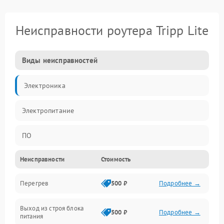
Неисправности роутера Tripp Lite
Виды неисправностей
Электроника
Электропитание
ПО
Неисправности
Стоимость
Сеть
Перегрев
500 ₽
Подробнее →
Беспроводной модуль
Выход из строя блока
Программное обеспечение
500 ₽
Подробнее →
питания